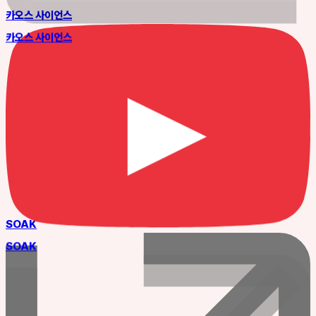
카오스 사이언스
카오스 사이언스
SOAK
SOAK